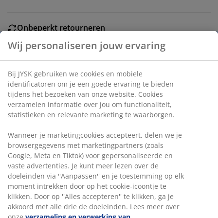
Onbeperkt retourneren
Geen tijdslimiet - retourneer in iedere JYSK-winkel
Prijsgarantie
30 dagen prijsgarantie op alle artikelen
Flexibele bezorgopties
Snelle en gemakkelijke bezorgopties naar keuze
Bloembak in bruine terracotta met een rustiek,
getextureerd oppervlak. Zijn eenvoudige, afgeronde
vorm is geschikt voor het tentoonstellen van kleine
planten of bloemen in de tuin of op een balkon. Ø23 x
H12 cm
Artikelnummer: 6426043