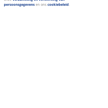
Specificaties
Beoordelingen
(
6
)
Levering
Wij personaliseren jouw ervaring