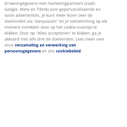
Bloembak gemaakt van duurzame, grijze vezelklei voor
een moderne betonlook. Deze ruime, cilindervormige
Wij personaliseren jouw ervaring
bloembak is geschikt voor buitengebruik en is voorzien
van een praktisch afvoergat. Ø40 x H40 cm
Bij JYSK gebruiken we cookies en mobiele identificatoren om je
een goede ervaring te bieden tijdens het bezoeken van onze
Artikelnummer: 6426402
website. Cookies verzamelen informatie over jou om
functionaliteit, statistieken en relevante marketing te
waarborgen.
Specificaties
Wanneer je marketingcookies accepteert, delen we je
browsergegevens met marketingpartners (zoals Google, Meta e
Tiktok) voor gepersonaliseerde en vaste advertenties. Je kunt
meer lezen over de doeleinden via ''Aanpassen'' en je
Beoordelingen
toestemming op elk moment intrekken door op het cookie-
(
50
)
icoontje te klikken. Door op ''Alles accepteren'' te klikken, ga je
akkoord met alle drie de doeleinden. Lees meer over onze
verzameling en verwerking van persoonsgegevens
en ons
cookiebeleid
.
Levering