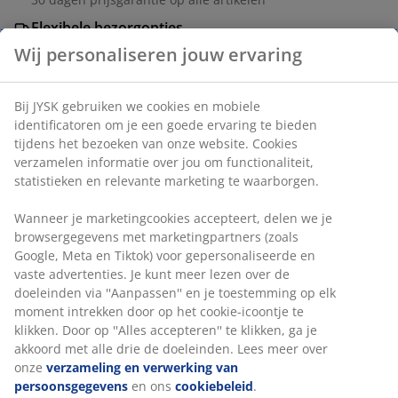
Flexibele bezorgopties
Snelle en gemakkelijke bezorgopties naar keuze
Wij personaliseren jouw ervaring
Bij JYSK gebruiken we cookies en mobiele
Balkon bloempot van duurzaam, poedergecoat
identificatoren om je een goede ervaring te bieden
gegalvaniseerd staal. Ontworpen om bijvoorbeeld aan
tijdens het bezoeken van onze website. Cookies
een reling te hangen, biedt het een eenvoudige
verzamelen informatie over jou om functionaliteit,
oplossing om groen toe te voegen aan kleine
statistieken en relevante marketing te waarborgen.
buitenruimtes. Verkrijgbaar in diverse kleuren. Wordt
Wanneer je marketingcookies accepteert, delen we je
per stuk verkocht. Ø12 x H19 cm
browsergegevens met marketingpartners (zoals
Google, Meta en Tiktok) voor gepersonaliseerde en
Artikelnummer: 6426002
vaste advertenties. Je kunt meer lezen over de
doeleinden via ''Aanpassen'' en je toestemming op elk
moment intrekken door op het cookie-icoontje te
klikken. Door op ''Alles accepteren'' te klikken, ga je
Specificaties
akkoord met alle drie de doeleinden. Lees meer over
onze
verzameling en verwerking van
persoonsgegevens
en ons
cookiebeleid
.