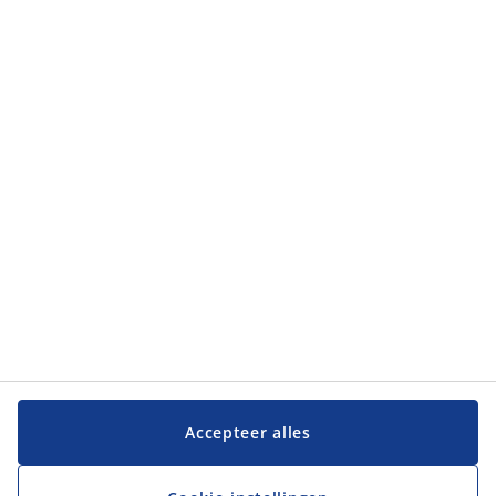
Categorieën
Categorieën
Klantenservice
Klantenservice
JYSK
JYSK
Hoofdkantoor
Volg JYSK
Accepteer alles