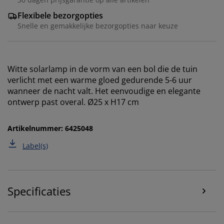
Flexibele bezorgopties
Snelle en gemakkelijke bezorgopties naar keuze
Wij personaliseren jouw ervaring
Witte solarlamp in de vorm van een bol die de tuin
verlicht met een warme gloed gedurende 5-6 uur
Bij JYSK gebruiken we cookies en mobiele
wanneer de nacht valt. Het eenvoudige en elegante
identificatoren om je een goede ervaring te bieden
ontwerp past overal. Ø25 x H17 cm
tijdens het bezoeken van onze website. Cookies
verzamelen informatie over jou om functionaliteit,
Artikelnummer: 6425048
statistieken en relevante marketing te waarborgen.
Label(s)
Wanneer je marketingcookies accepteert, delen we je
browsergegevens met marketingpartners (zoals
Google, Meta en Tiktok) voor gepersonaliseerde en
vaste advertenties. Je kunt meer lezen over de
Specificaties
doeleinden via ''Aanpassen'' en je toestemming op elk
moment intrekken door op het cookie-icoontje te
klikken. Door op ''Alles accepteren'' te klikken, ga je