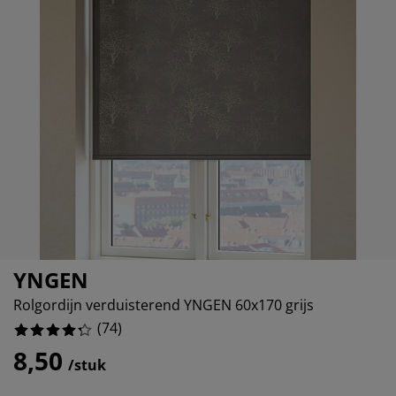
eubelonderhoud en accessoires
uitenverlichting
orgordijnen
oeslakens
edframes
rlichting
aamfolie
amperen
ledingkasten
edbodems
uishoud
%
ccessoires
laapkamermeubels
attenbodems
inderkamer
%
indermatrassen
assen en strijken
inderbedden
YNGEN
Rolgordijn verduisterend YNGEN 60x170 grijs
(
74
)
8,50
/stuk