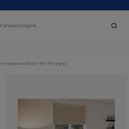
Zoeke
n verduisterend BOLGA 100x170 lichtgrijs
75.68627450980