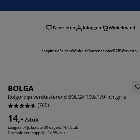
Favorieten
Inloggen
Winkelmand
n
Inspiratie
Folders
Winkels
Klantenservice
B2B
Werkenbij
BOLGA
Rolgordijn verduisterend BOLGA 100x170 lichtgrijs
(
765
)
14,-
/stuk
Laagste prijs laatste 30 dagen:
14,- /stuk
392%
Normale verkoopprijs:
24,99 /stuk