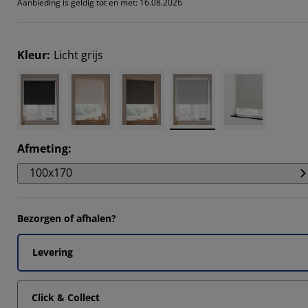
Aanbieding is geldig tot en met: 16.08.2026
5555%
712%
Kleur
:
Licht grijs
6601%
1507%
Afmeting
:
100x170
Bezorgen of afhalen?
Levering
Click & Collect