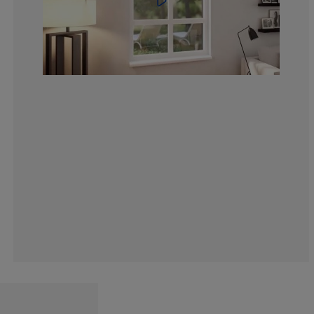
15.55555555555
4.183006535947
1.307189542483
3.267973856209