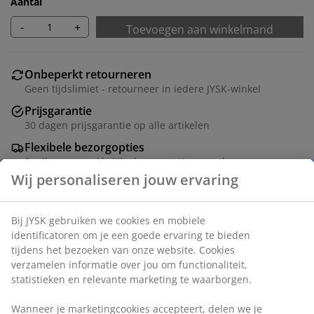
Aantal
-
+
Toevoegen aan winkelmand
Onbeperkt retourneren
Geen tijdslimiet - retourneer in iedere JYSK-winkel
Prijsgarantie
30 dagen prijsgarantie op alle artikelen
Flexibele bezorgopties
Snelle en gemakkelijke bezorgopties naar keuze
Dit is een speciale, afwijkende maat. In de winkel kan
deze maat voor je besteld worden.
Artikelnummer: 5531504
Montage-instructies