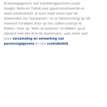
Specificaties
Wij personaliseren jouw ervaring
Beoordelingen
Bij JYSK gebruiken we cookies en mobiele identificatoren om je 
(
11
)
goede ervaring te bieden tijdens het bezoeken van onze website
Cookies verzamelen informatie over jou om functionaliteit,
statistieken en relevante marketing te waarborgen.
Levering
Wanneer je marketingcookies accepteert, delen we je
browsergegevens met marketingpartners (zoals Google, Meta e
Tiktok) voor gepersonaliseerde en vaste advertenties. Je kunt m
lezen over de doeleinden via ''Aanpassen'' en je toestemming o
elk moment intrekken door op het cookie-icoontje te klikken. Do
op ''Alles accepteren'' te klikken, ga je akkoord met alle drie de
doeleinden. Lees meer over onze
verzameling en verwerking v
persoonsgegevens
en ons
cookiebeleid
.