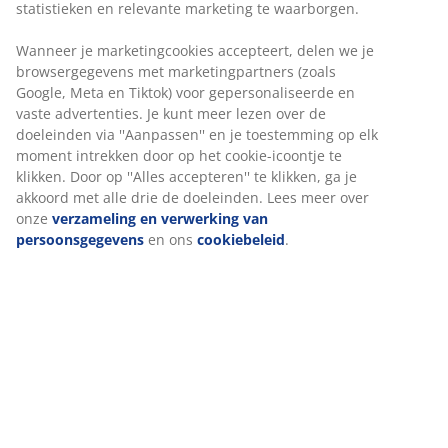
boven- en onderkant worden versteld. Hiermee kun je
een perfecte balans creëren tussen het licht en de
privacy in je woning. Kan in de breedte worden
ingekort. B140 x H130 cm
Artikelnummer: 5529730
Montage-instructies
Specificaties
Beoordelingen
(
155
)
Levering