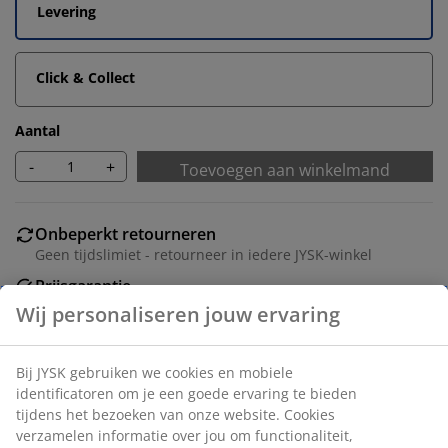
Levering
Click & Collect
Aantal
-
+
Toevoegen aan winkelmand
Onbeperkt retourneren
Geen tijdslimiet - retourneer in iedere JYSK-winkel
Prijsgarantie
30 dagen prijsgarantie op alle artikelen
Flexibele bezorgopties
Snelle en gemakkelijke bezorgopties naar keuze
Dit veelzijdige, koordloze plisségordijn kan aan de