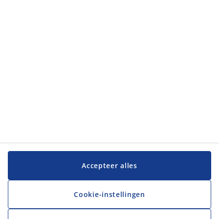
Categorieën
Klantenservice
Klantenservice
JYSK
JYSK
Hoofdkantoor
Volg JYSK