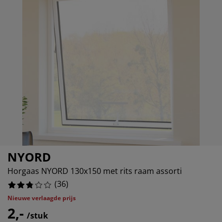
eubelonderhoud en accessoires
uitenverlichting
orgordijnen
oeslakens
edframes
rlichting
aamfolie
amperen
ledingkasten
edbodems
uishoud
%
ccessoires
%
laapkamermeubels
attenbodems
inderkamer
%
indermatrassen
assen en strijken
inderbedden
NYORD
Horgaas NYORD 130x150 met rits raam assorti
(
36
)
Nieuwe verlaagde prijs
2,-
/stuk