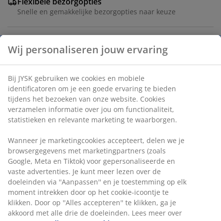
Flexibele bezorgopties
Snelle en gemakkelijke bezorgopties naar keuze
Voorkom dat insecten je huis binnenkomen met dit
Wij personaliseren jouw ervaring
horgaas voor ramen. Eenvoudige installatie en gebruik.
Hoogte en breedte kunnen worden aangepast. B130 x
H150 cm
Bij JYSK gebruiken we cookies en mobiele
identificatoren om je een goede ervaring te bieden
tijdens het bezoeken van onze website. Cookies
Artikelnummer: 5235301
verzamelen informatie over jou om functionaliteit,
statistieken en relevante marketing te waarborgen.
Montage-instructies
Wanneer je marketingcookies accepteert, delen we je
browsergegevens met marketingpartners (zoals
Google, Meta en Tiktok) voor gepersonaliseerde en
Specificaties
vaste advertenties. Je kunt meer lezen over de
doeleinden via ''Aanpassen'' en je toestemming op elk
moment intrekken door op het cookie-icoontje te
klikken. Door op ''Alles accepteren'' te klikken, ga je
Beoordelingen
akkoord met alle drie de doeleinden. Lees meer over
(
36
)