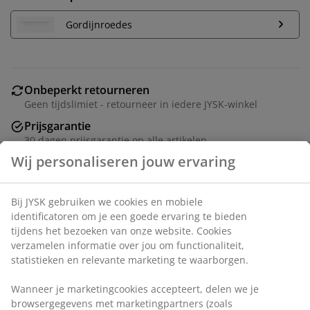
Gordijnroedes
Onbeperkt retourneren
Geen tijdslimiet - retourneer in iedere JYSK-winkel
Prijsgarantie
30 dagen prijsgarantie op alle artikelen
Flexibele bezorgopties
Snelle en gemakkelijke bezorgopties naar keuze
Artikelnummer: 5220507
Specificaties