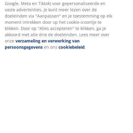
Beoordelingen
(
7
)
Wij personaliseren jouw ervaring
Bij JYSK gebruiken we cookies en mobiele identificatoren om je 
Levering
goede ervaring te bieden tijdens het bezoeken van onze website
Cookies verzamelen informatie over jou om functionaliteit,
statistieken en relevante marketing te waarborgen.
Wanneer je marketingcookies accepteert, delen we je
browsergegevens met marketingpartners (zoals Google, Meta e
Tiktok) voor gepersonaliseerde en vaste advertenties. Je kunt m
lezen over de doeleinden via ''Aanpassen'' en je toestemming op
moment intrekken door op het cookie-icoontje te klikken. Door o
''Alles accepteren'' te klikken, ga je akkoord met alle drie de
doeleinden. Lees meer over onze
verzameling en verwerking v
persoonsgegevens
en ons
cookiebeleid
.