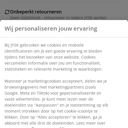
Onbeperkt retourneren
Geen tijdslimiet - retourneer in iedere JYSK-winkel
Prijsgarantie
30 dagen prijsgarantie op alle artikelen
Flexibele bezorgopties
Snelle en gemakkelijke bezorgopties naar keuze
Artikelnummer: 5201893
Wij personaliseren jouw ervaring
Specificaties
Bij JYSK gebruiken we cookies en mobiele identificatoren om je
een goede ervaring te bieden tijdens het bezoeken van onze
Beoordelingen
website. Cookies verzamelen informatie over jou om
(
0
)
functionaliteit, statistieken en relevante marketing te