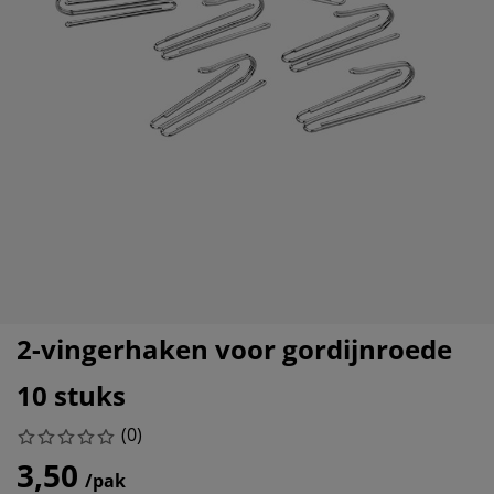
ubelonderhoud en accessoires
itenverlichting
rgordijnen
eslakens
dframes
rlichting
amfolie
mperen
edingkasten
edbodems
ishoud
cessoires
aapkamermeubels
ttenbodems
nderkamer
ndermatrassen
ssen en strijken
nderbedden
2-vingerhaken voor gordijnroede
10 stuks
(
0
)
3,50
/pak