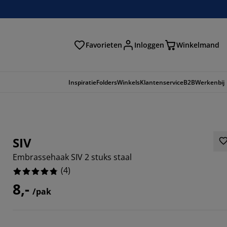
Favorieten
Inloggen
Winkelmand
n
Inspiratie
Folders
Winkels
Klantenservice
B2B
Werkenbij
SIV
Embrassehaak SIV 2 stuks staal
(
4
)
8,-
/pak