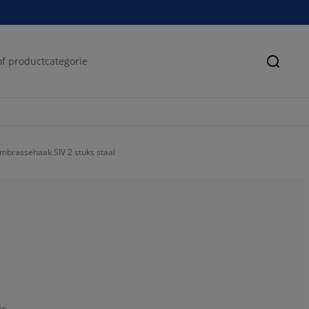
Zoeke
mbrassehaak SIV 2 stuks staal
75%