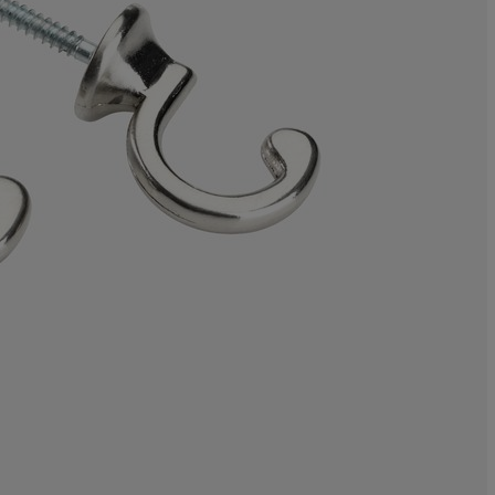
25%
0%
0%
0%