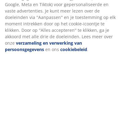
Wij personaliseren jouw ervaring
Bij JYSK gebruiken we cookies en mobiele identificatoren om je
Beoordelingen
een goede ervaring te bieden tijdens het bezoeken van onze
(
37
)
website. Cookies verzamelen informatie over jou om
functionaliteit, statistieken en relevante marketing te
waarborgen.
Levering
Wanneer je marketingcookies accepteert, delen we je
browsergegevens met marketingpartners (zoals Google, Meta e
Tiktok) voor gepersonaliseerde en vaste advertenties. Je kunt
meer lezen over de doeleinden via ''Aanpassen'' en je
toestemming op elk moment intrekken door op het cookie-
icoontje te klikken. Door op ''Alles accepteren'' te klikken, ga je
akkoord met alle drie de doeleinden. Lees meer over onze
verzameling en verwerking van persoonsgegevens
en ons
cookiebeleid
.