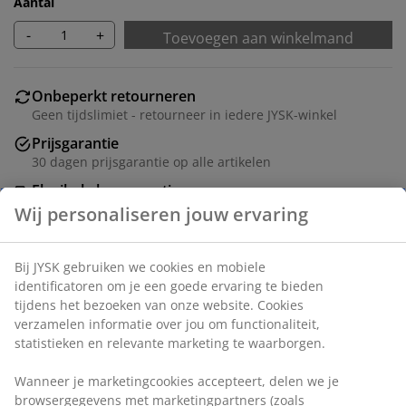
Aantal
-
+
Toevoegen aan winkelmand
Onbeperkt retourneren
Geen tijdslimiet - retourneer in iedere JYSK-winkel
Prijsgarantie
30 dagen prijsgarantie op alle artikelen
Flexibele bezorgopties
Snelle en gemakkelijke bezorgopties naar keuze
Artikelnummer: 3670382
Montage-instructies
Specificaties