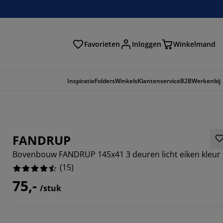
Favorieten
Inloggen
Winkelmand
n
Inspiratie
Folders
Winkels
Klantenservice
B2B
Werkenbij
FANDRUP
Bovenbouw FANDRUP 145x41 3 deuren licht eiken kleur
(
15
)
75,-
/stuk
3333%