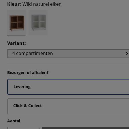
0316%
Kleur
:
Wild naturel eiken
381%
5872%
381%
Variant
:
4 compartimenten
Bezorgen of afhalen?
Levering
Click & Collect
Aantal