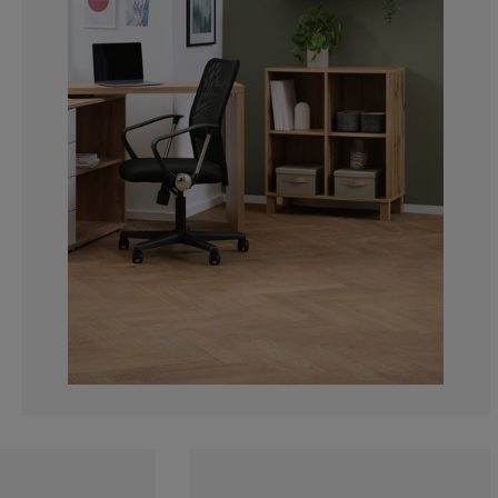
10.31746031746
2.380952380952
1.587301587301
2.380952380952