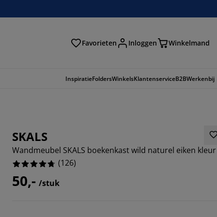
Favorieten
Inloggen
Winkelmand
n
Inspiratie
Folders
Winkels
Klantenservice
B2B
Werkenbij
SKALS
Wandmeubel SKALS boekenkast wild naturel eiken kleur
(
126
)
50,-
/stuk
334%