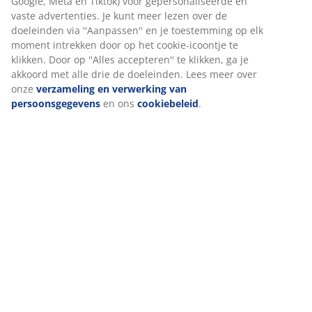
Beoordelingen
(
19
)
Wij personaliseren jouw ervaring
Levering
Bij JYSK gebruiken we cookies en mobiele identificatoren om je 
goede ervaring te bieden tijdens het bezoeken van onze website
Cookies verzamelen informatie over jou om functionaliteit,
statistieken en relevante marketing te waarborgen.
Wanneer je marketingcookies accepteert, delen we je
browsergegevens met marketingpartners (zoals Google, Meta e
Tiktok) voor gepersonaliseerde en vaste advertenties. Je kunt m
lezen over de doeleinden via ''Aanpassen'' en je toestemming op
moment intrekken door op het cookie-icoontje te klikken. Door o
''Alles accepteren'' te klikken, ga je akkoord met alle drie de
doeleinden. Lees meer over onze
verzameling en verwerking v
persoonsgegevens
en ons
cookiebeleid
.