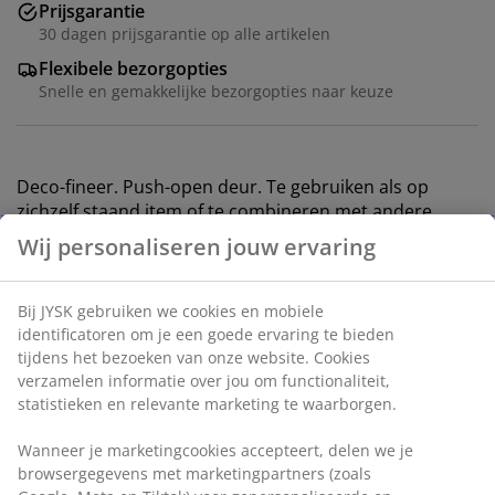
Prijsgarantie
30 dagen prijsgarantie op alle artikelen
Flexibele bezorgopties
Snelle en gemakkelijke bezorgopties naar keuze
Deco-fineer. Push-open deur. Te gebruiken als op
zichzelf staand item of te combineren met andere
GEDSER-modules. Wandmontage. B55 x H55 x D30 cm
Artikelnummer: 3670584
Montage-instructies
Specificaties