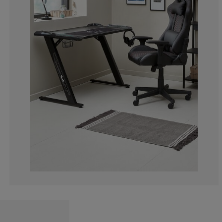
7.058823529411
4.70588235294
2.352941176470
3.529411764705