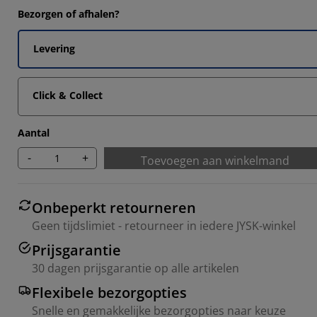
7645%
Bezorgen of afhalen?
1177%
Levering
5883%
8822%
Click & Collect
Aantal
-
+
Toevoegen aan winkelmand
Onbeperkt retourneren
Geen tijdslimiet - retourneer in iedere JYSK-winkel
Prijsgarantie
30 dagen prijsgarantie op alle artikelen
Flexibele bezorgopties
Snelle en gemakkelijke bezorgopties naar keuze