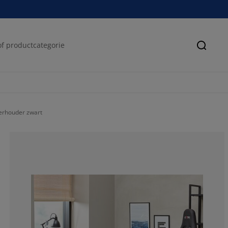
Zoeke
rhouder zwart
82.3529411764