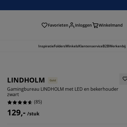
Favorieten
Inloggen
Winkelmand
n
Inspiratie
Folders
Winkels
Klantenservice
B2B
Werkenbij
LINDHOLM
Gold
Gamingbureau LINDHOLM met LED en bekerhouder
zwart
(
85
)
129,-
/stuk
7058%