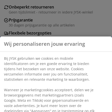
Onbeperkt retourneren
Geen tijdslimiet - retourneer in iedere JYSK-winkel
Prijsgarantie
30 dagen prijsgarantie op alle artikelen
Flexibele bezorgopties
Snelle en gemakkelijke bezorgopties naar keuze
Deco fineer en staal. B60 x L120 x H75 cm
Artikelnummer: 3630039
Montage-instructies
Specificaties