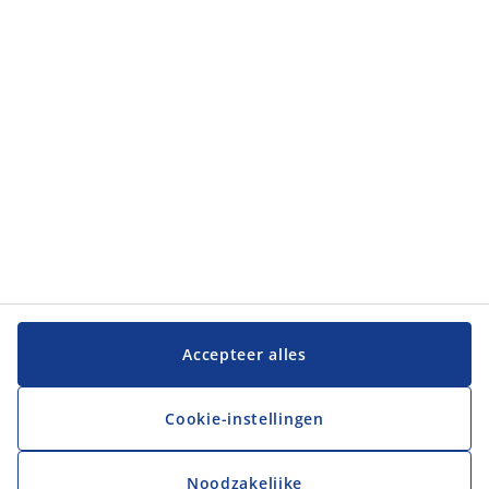
Categorieën
Klantenservice
Klantenservice
JYSK
JYSK
Hoofdkantoor
Volg JYSK