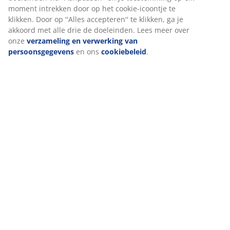
Beoordelingen
(
21
)
Levering
Wij personaliseren jouw ervaring
Bij JYSK gebruiken we cookies en mobiele identificatoren om je 
te bieden tijdens het bezoeken van onze website. Cookies verza
over jou om functionaliteit, statistieken en relevante marketing