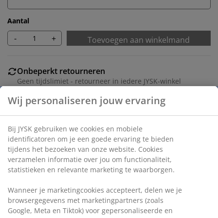
Aantal
-
+
Toevoegen aan winkelmand
Onbeperkt retourneren
Geen tijdslimiet - retourneer in iedere JYSK-winkel
Prijsgarantie
30 dagen prijsgarantie op alle artikelen
Flexibele bezorgopties
Snelle en gemakkelijke bezorgopties naar keuze
Deco fineer en staal. B48 x L95 x H76 cm
Artikelnummer: 3601094
Montage-instructies