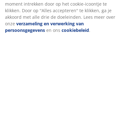
Beoordelingen
(
25
)
Wij personaliseren jouw ervaring
Levering
Bij JYSK gebruiken we cookies en mobiele identificatoren om je 
goede ervaring te bieden tijdens het bezoeken van onze website
Cookies verzamelen informatie over jou om functionaliteit, stati
en relevante marketing te waarborgen.
Wanneer je marketingcookies accepteert, delen we je browserg
met marketingpartners (zoals Google, Meta en Tiktok) voor
gepersonaliseerde en vaste advertenties. Je kunt meer lezen ov
doeleinden via ''Aanpassen'' en je toestemming op elk moment
intrekken door op het cookie-icoontje te klikken. Door op ''Alles
accepteren'' te klikken, ga je akkoord met alle drie de doeleinde
meer over onze
verzameling en verwerking van persoonsgege
ons
cookiebeleid
.