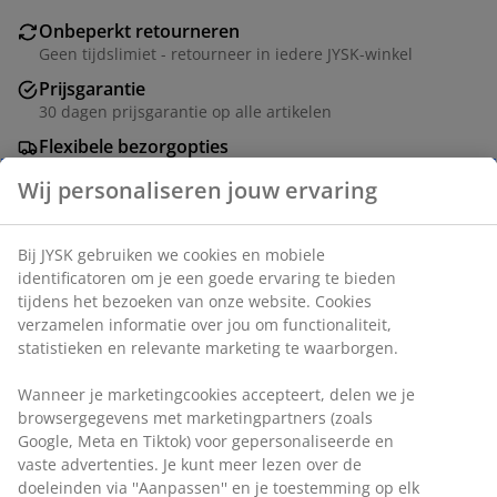
Onbeperkt retourneren
Geen tijdslimiet - retourneer in iedere JYSK-winkel
Prijsgarantie
30 dagen prijsgarantie op alle artikelen
Flexibele bezorgopties
Snelle en gemakkelijke bezorgopties naar keuze
Deco fineer en staal. B48 x L120 x H76 cm
Artikelnummer: 3650207
Montage-instructies
Specificaties