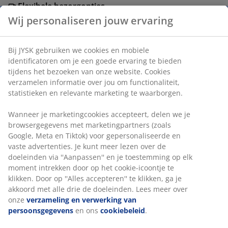
Flexibele bezorgopties
Snelle en gemakkelijke bezorgopties naar keuze
Artikelnummer: 3690163
Montage-instructies
Specificaties
Beoordelingen
(
27
)
Wij personaliseren jouw ervaring
Over het merk
Bij JYSK gebruiken we cookies en mobiele identificatoren om je 
goede ervaring te bieden tijdens het bezoeken van onze website