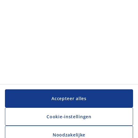
Categorieën
Klantenservice
Klantenservice
JYSK
JYSK
Hoofdkantoor
Volg JYSK