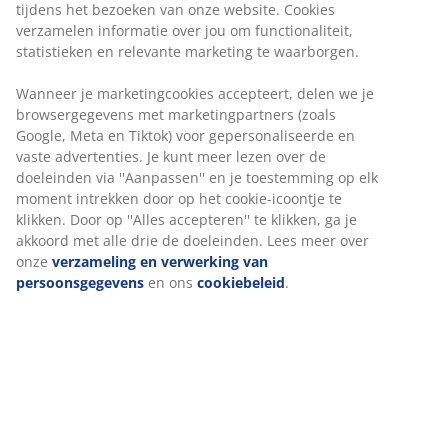
tijdens het bezoeken van onze website. Cookies
Onbeperkt retourneren
verzamelen informatie over jou om functionaliteit,
Geen tijdslimiet - retourneer in iedere JYSK-winkel
statistieken en relevante marketing te waarborgen.
Prijsgarantie
30 dagen prijsgarantie op alle artikelen
Wanneer je marketingcookies accepteert, delen we je
browsergegevens met marketingpartners (zoals
Flexibele bezorgopties
Google, Meta en Tiktok) voor gepersonaliseerde en
Snelle en gemakkelijke bezorgopties naar keuze
vaste advertenties. Je kunt meer lezen over de
doeleinden via ''Aanpassen'' en je toestemming op elk
moment intrekken door op het cookie-icoontje te
Artikelnummer: 2101607
klikken. Door op ''Alles accepteren'' te klikken, ga je
akkoord met alle drie de doeleinden. Lees meer over
onze
verzameling en verwerking van
persoonsgegevens
en ons
cookiebeleid
.
Specificaties
Beoordelingen
(
115
)