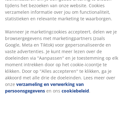
Onbeperkt retourneren
Geen tijdslimiet - retourneer in iedere JYSK-winkel
Prijsgarantie
30 dagen prijsgarantie op alle artikelen
Flexibele bezorgopties
Snelle en gemakkelijke bezorgopties naar keuze
Artikelnummer: 2332968
Specificaties
Beoordelingen
(
20
)