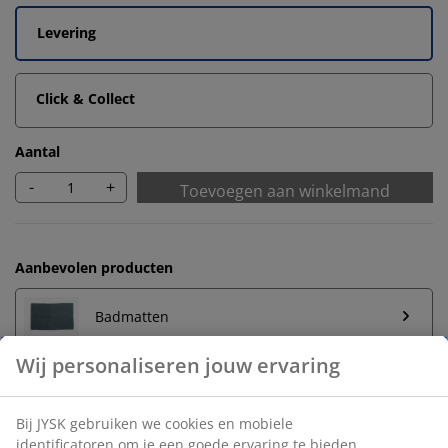
Levering
Click & Collect
Aantal
-
+
Toevoegen aan winkelmand
Aanbevolen producten
Badmatten
Handdoekrek