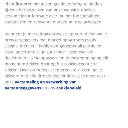
Handdoekrek
identificatoren om je een goede ervaring te bieden
tijdens het bezoeken van onze website. Cookies
verzamelen informatie over jou om functionaliteit,
statistieken en relevante marketing te waarborgen.
Onbeperkt retourneren
Wanneer je marketingcookies accepteert, delen we je
Geen tijdslimiet - retourneer in iedere JYSK-winkel
browsergegevens met marketingpartners (zoals
Google, Meta en Tiktok) voor gepersonaliseerde en
Prijsgarantie
vaste advertenties. Je kunt meer lezen over de
30 dagen prijsgarantie op alle artikelen
doeleinden via ''Aanpassen'' en je toestemming op elk
Flexibele bezorgopties
moment intrekken door op het cookie-icoontje te
Snelle en gemakkelijke bezorgopties naar keuze
klikken. Door op ''Alles accepteren'' te klikken, ga je
akkoord met alle drie de doeleinden. Lees meer over
onze
verzameling en verwerking van
persoonsgegevens
en ons
cookiebeleid
.
Artikelnummer: 2347327
Specificaties