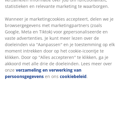
Geen tijdslimiet - retourneer in iedere JYSK-winkel
Prijsgarantie
30 dagen prijsgarantie op alle artikelen
Flexibele bezorgopties
Snelle en gemakkelijke bezorgopties naar keuze
Artikelnummer: 2350536
Specificaties
Beoordelingen
(
72
)