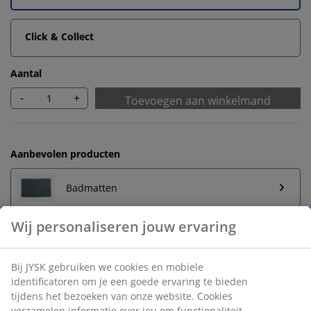
Click & Collect
Aantal
-
+
Toevoegen aan winkelmand
Aanbevolen producten
Badmatten
Handdoekrek
Onbeperkt retourneren