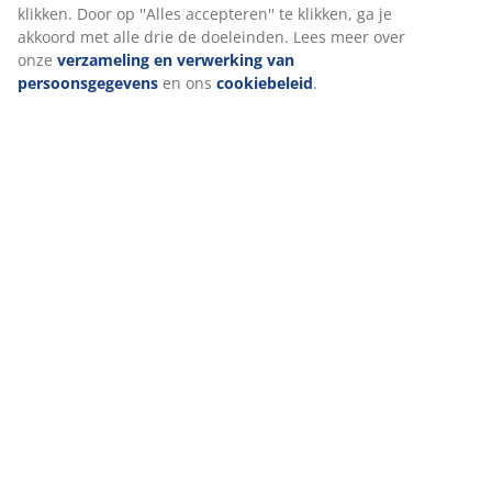
Wanneer je marketingcookies accepteert, delen we je
browsergegevens met marketingpartners (zoals Google, Meta
en Tiktok) voor gepersonaliseerde en vaste advertenties. Je
kunt meer lezen over de doeleinden via ''Aanpassen'' en je
toestemming op elk moment intrekken door op het cookie-
icoontje te klikken. Door op ''Alles accepteren'' te klikken, ga je
akkoord met alle drie de doeleinden. Lees meer over onze
verzameling en verwerking van persoonsgegevens
en ons
cookiebeleid
.