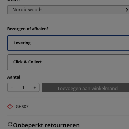
647%
Nordic woods
1175%
2353%
Bezorgen of afhalen?
6471%
Levering
Click & Collect
Aantal
-
+
Toevoegen aan winkelmand
GHS07
Onbeperkt retourneren