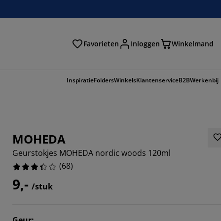
Favorieten
Inloggen
Winkelmand
n
Inspiratie
Folders
Winkels
Klantenservice
B2B
Werkenbij
MOHEDA
Geurstokjes MOHEDA nordic woods 120ml
(
68
)
9,-
/stuk
8235%
Geur
: