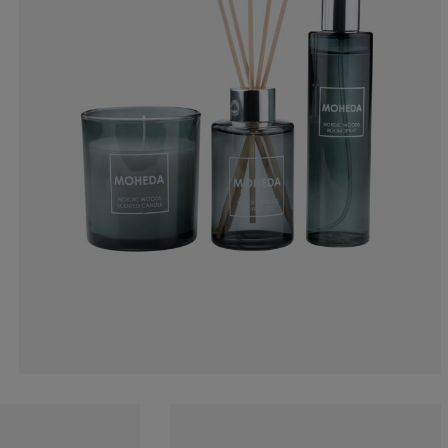
5.88235294117
1.470588235294
4.41176470588
33.8235294117