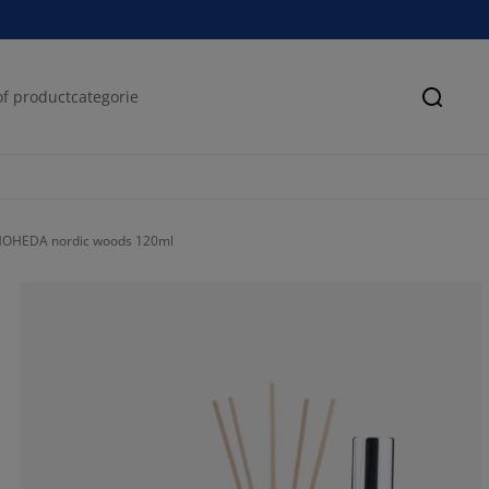
Zoeke
MOHEDA nordic woods 120ml
54.4117647058