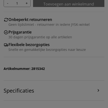
-
+
Toevoegen aan winkelmand
Onbeperkt retourneren
Geen tijdslimiet - retourneer in iedere JYSK-winkel
Prijsgarantie
30 dagen prijsgarantie op alle artikelen
Flexibele bezorgopties
Snelle en gemakkelijke bezorgopties naar keuze
Wij personaliseren jouw ervaring
Artikelnummer: 2815342
Bij JYSK gebruiken we cookies en mobiele
identificatoren om je een goede ervaring te bieden
tijdens het bezoeken van onze website. Cookies
verzamelen informatie over jou om functionaliteit,
Specificaties
statistieken en relevante marketing te waarborgen.
Wanneer je marketingcookies accepteert, delen we je
browsergegevens met marketingpartners (zoals