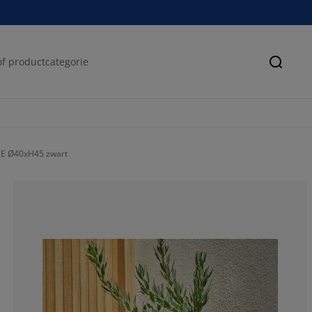
Zoeke
GE Ø40xH45 zwart