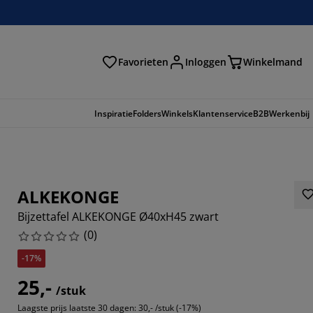
Favorieten
Inloggen
Winkelmand
n
Inspiratie
Folders
Winkels
Klantenservice
B2B
Werkenbij
ALKEKONGE
Bijzettafel ALKEKONGE Ø40xH45 zwart
(
0
)
-17%
25,-
/stuk
Laagste prijs laatste 30 dagen:
30,- /stuk (-17%)