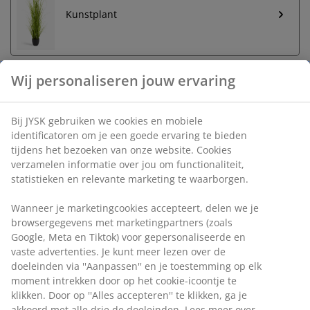
Kunstplant
Wij personaliseren jouw ervaring
Onbeperkt retourneren
Bij JYSK gebruiken we cookies en mobiele
Geen tijdslimiet - retourneer in iedere JYSK-winkel
identificatoren om je een goede ervaring te bieden
Prijsgarantie
tijdens het bezoeken van onze website. Cookies
30 dagen prijsgarantie op alle artikelen
verzamelen informatie over jou om functionaliteit,
Flexibele bezorgopties
statistieken en relevante marketing te waarborgen.
Snelle en gemakkelijke bezorgopties naar keuze
Wanneer je marketingcookies accepteert, delen we je
browsergegevens met marketingpartners (zoals
Google, Meta en Tiktok) voor gepersonaliseerde en
vaste advertenties. Je kunt meer lezen over de
Bloembak van duurzaam, vorstbestendig kunststof
doeleinden via ''Aanpassen'' en je toestemming op elk
(100% gerecycled) in een antracietgrijze kleur. Hij heeft
moment intrekken door op het cookie-icoontje te
een geïntegreerd waterreservoir dat plantenverzorging
klikken. Door op ''Alles accepteren'' te klikken, ga je
gemakkelijk maakt. Ø28 x H28 cm
akkoord met alle drie de doeleinden. Lees meer over