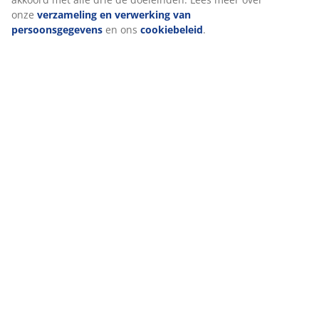
onze
verzameling en verwerking van
Artikelnummer: 6426081
persoonsgegevens
en ons
cookiebeleid
.
Specificaties
Beoordelingen
(
0
)
Levering