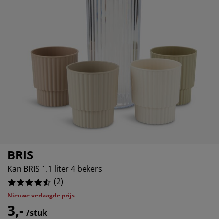
ubelonderhoud en accessoires
itenverlichting
50%
rgordijnen
eslakens
dframes
rlichting
0%
amfolie
mperen
edingkasten
edbodems
ishoud
0%
cessoires
aapkamermeubels
ttenbodems
nderkamer
0%
ndermatrassen
ssen en strijken
nderbedden
BRIS
Kan BRIS 1.1 liter 4 bekers
(
2
)
Nieuwe verlaagde prijs
3,-
/stuk