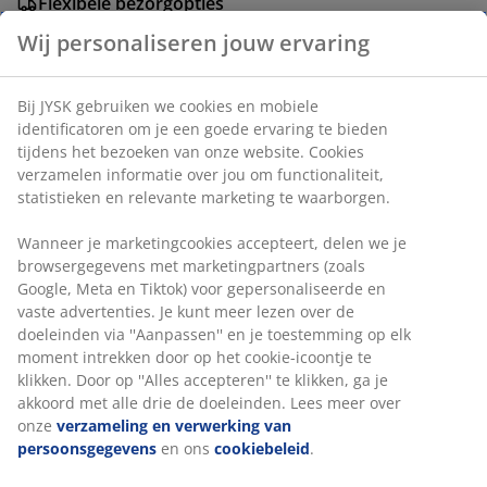
Flexibele bezorgopties
Snelle en gemakkelijke bezorgopties naar keuze
Heldere kunststof kan met 4 stapelbare bekers in
verschillende kleuren. Ideaal voor het serveren van
drankjes in de tuin, op een picknick of op het strand.
De kan heeft een inhoud van 1,1 liter. Ø10 x H25 cm
Artikelnummer: 6426042
Specificaties
Beoordelingen
(
2
)