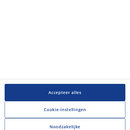
Categorieën
Klantenservice
Klantenservice
JYSK
JYSK
Hoofdkantoor
Volg JYSK