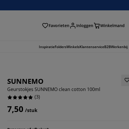
Favorieten
Inloggen
Winkelmand
n
Inspiratie
Folders
Winkels
Klantenservice
B2B
Werkenbij
SUNNEMO
Geurstokjes SUNNEMO clean cotton 100ml
(
3
)
7,50
/stuk