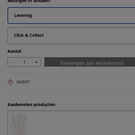
Bezorgen of afhalen?
Levering
Click & Collect
Aantal
-
+
Toevoegen aan winkelmand
GHS07
Aanbevolen producten