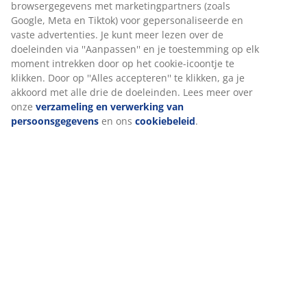
Specificaties
Beoordelingen
(
212
)
Levering
Wij personaliseren jouw ervaring