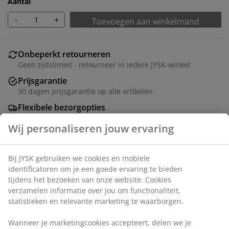
Aantal
-
+
Toevoegen aan winkelmand
Onbeperkt retourneren
Geen tijdslimiet - retourneer in iedere JYSK-winkel
Prijsgarantie
30 dagen prijsgarantie op alle artikelen
Flexibele bezorgopties
Snelle en gemakkelijke bezorgopties naar keuze
Zwarte fotolijst 50x70 cm van MDF met een lichtgewicht
kunststof voorkant.
Artikelnummer: 4912367