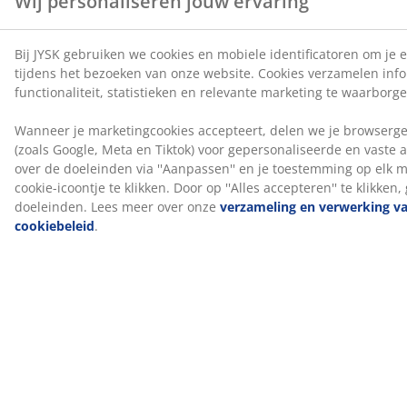
Wij helpen je bij het kiezen van het juiste topmatras
Lees onze blogs of bezoek je lokale JYSK-winkel voor
meer informatie over welk topmatras het beste bij je
past. Daar kun je verschillende opties uitproberen en
advies krijgen over het kiezen van het juiste matras,
afgestemd op je onderliggende matras en persoonlijke
voorkeuren.
Artikelnummer: 3445746
Specificaties
Beoordelingen
(
47
)