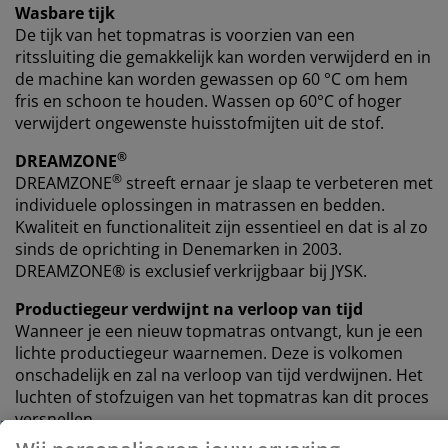
Wasbare tijk
De tijk van het topmatras is voorzien van een
ritssluiting die gemakkelijk kan worden verwijderd en in
de machine kan worden gewassen op 60 °C om hem
fris en schoon te houden. Wassen op 60°C of hoger
verwijdert ongewenste huisstofmijten uit de stof.
®
DREAMZONE
®
DREAMZONE
streeft ernaar je slaap te verbeteren met
individuele oplossingen in matrassen en bedden.
Kwaliteit en functionaliteit zijn essentieel en dat is al zo
sinds de oprichting in Denemarken in 2003.
DREAMZONE® is exclusief verkrijgbaar bij JYSK.
Productiegeur verdwijnt na verloop van tijd
Wanneer je een nieuw topmatras ontvangt, kun je een
lichte productiegeur waarnemen. Deze is volkomen
onschadelijk en zal na verloop van tijd verdwijnen. Het
luchten of stofzuigen van het topmatras kan dit proces
versnellen.