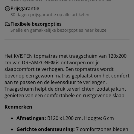
Prijsgarantie
30 dagen prijsgarantie op alle artikelen
Flexibele bezorgopties
Snelle en gemakkelijke bezorgopties naar keuze
Het KVISTEN topmatras met traagschuim van 120x200
cm van DREAMZONE® is ontworpen om je
slaapcomfort te verhogen. Een topmatras wordt
bovenop een gewoon matras geplaatst om het comfort
aan te passen en de levensduur te verlengen.
Traagschuim helpt de druk te verlichten, zodat je kunt
genieten van een comfortabele en rustgevende slaap.
Kenmerken
Afmetingen:
B120 x L200 cm. Hoogte: 6 cm
Gerichte ondersteuning:
7 comfortzones bieden
Wij personaliseren jouw ervaring