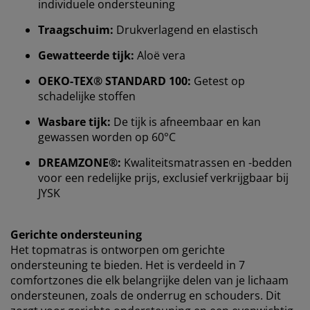
individuele ondersteuning
Traagschuim:
Drukverlagend en elastisch
Bij JYSK gebruiken we cookies en mobiele
identificatoren om je een goede ervaring te bieden
Gewatteerde tijk:
Aloë vera
tijdens het bezoeken van onze website. Cookies
verzamelen informatie over jou om functionaliteit,
OEKO-TEX® STANDARD 100:
Getest op
statistieken en relevante marketing te waarborgen.
schadelijke stoffen
Wasbare tijk:
De tijk is afneembaar en kan
Wanneer je marketingcookies accepteert, delen we je
gewassen worden op 60°C
browsergegevens met marketingpartners (zoals
Google, Meta en Tiktok) voor gepersonaliseerde en
DREAMZONE®:
Kwaliteitsmatrassen en -bedden
vaste advertenties. Je kunt meer lezen over de
voor een redelijke prijs, exclusief verkrijgbaar bij
doeleinden via ''Aanpassen'' en je toestemming op elk
JYSK
moment intrekken door op het cookie-icoontje te
klikken. Door op ''Alles accepteren'' te klikken, ga je
akkoord met alle drie de doeleinden. Lees meer over
Gerichte ondersteuning
onze
verzameling en verwerking van
Het topmatras is ontworpen om gerichte
persoonsgegevens
en ons
cookiebeleid
.
ondersteuning te bieden. Het is verdeeld in 7
comfortzones die elk belangrijke delen van je lichaam
ondersteunen, zoals de onderrug en schouders. Dit