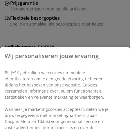
Prijsgarantie
30 dagen prijsgarantie op alle artikelen
Flexibele bezorgopties
Snelle en gemakkelijke bezorgopties naar keuze
Artikelnummer: 5405918
Wij personaliseren jouw ervaring
Montage-instructies
Bij JYSK gebruiken we cookies en mobiele
identificatoren om je een goede ervaring te bieden
Specificaties
tijdens het bezoeken van onze website. Cookies
verzamelen informatie over jou om functionaliteit,
statistieken en relevante marketing te waarborgen.
Beoordelingen
Wanneer je marketingcookies accepteert, delen we je
(
179
)
browsergegevens met marketingpartners (zoals
Google, Meta en Tiktok) voor gepersonaliseerde en
vaste advertenties. Je kunt meer lezen over de