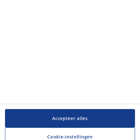
Categorieën
Categorieën
Klantenservice
Klantenservice
JYSK
JYSK
Hoofdkantoor
Volg JYSK
Accepteer alles
Cookie-instellingen