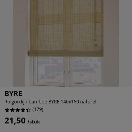
eubelonderhoud en accessoires
uitenverlichting
orgordijnen
oeslakens
edframes
rlichting
%
aamfolie
amperen
ledingkasten
edbodems
uishoud
ccessoires
laapkamermeubels
attenbodems
inderkamer
indermatrassen
assen en strijken
inderbedden
BYRE
Rolgordijn bamboe BYRE 140x160 naturel
(
179
)
21,50
/stuk