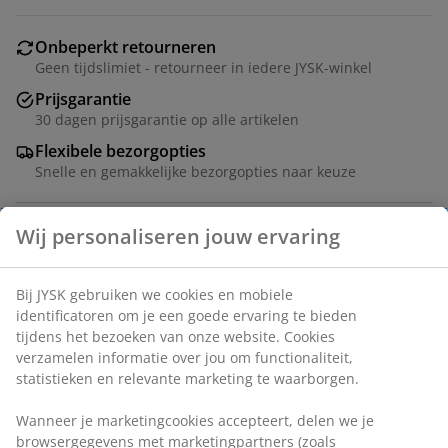
Onbeperkt retourneren
Geen tijdslimiet - retourneer in iedere JYSK-winkel
Prijsgarantie
30 dagen prijsgarantie op alle artikelen
Flexibele bezorgopties
Snelle en gemakkelijke bezorgopties naar keuze
Deco fineer. B60 x L110 x H53 cm
Artikelnummer: 3681141
Montage-instructies
Specificaties