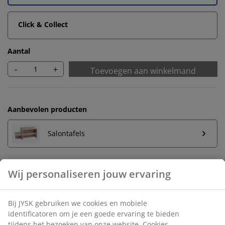
Click & Collect
Aantal
-
+
Toevoegen aan winkelmand
Aanbevolen producten
Salontafels
Wij personaliseren jouw ervaring
Onbeperkt retourneren
Geen tijdslimiet - retourneer in iedere JYSK-winkel
Bij JYSK gebruiken we cookies en mobiele
Prijsgarantie
identificatoren om je een goede ervaring te bieden
30 dagen prijsgarantie op alle artikelen
tijdens het bezoeken van onze website. Cookies