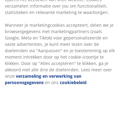
verzamelen informatie over jou om functionaliteit,
Flexibele bezorgopties
statistieken en relevante marketing te waarborgen.
Snelle en gemakkelijke bezorgopties naar keuze
Wanneer je marketingcookies accepteert, delen we je
browsergegevens met marketingpartners (zoals
Google, Meta en Tiktok) voor gepersonaliseerde en
6-zitsbank van stof. Zit- en rugkussens van schuim.
vaste advertenties. Je kunt meer lezen over de
Poten van massief eiken. Kan niet worden gespiegeld.
doeleinden via ''Aanpassen'' en je toestemming op elk
B300 x H78 x D90/137/201 cm
moment intrekken door op het cookie-icoontje te
klikken. Door op ''Alles accepteren'' te klikken, ga je
Artikelnummer: 3690478
akkoord met alle drie de doeleinden. Lees meer over
onze
verzameling en verwerking van
Montage-instructies
persoonsgegevens
en ons
cookiebeleid
.
Specificaties
Beoordelingen