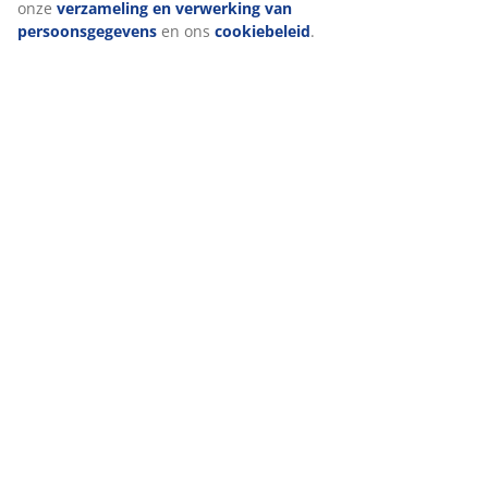
(
16
)
de doeleinden. Lees meer over onze
verzameling en
verwerking van persoonsgegevens
en ons
cookiebeleid
.
Levering