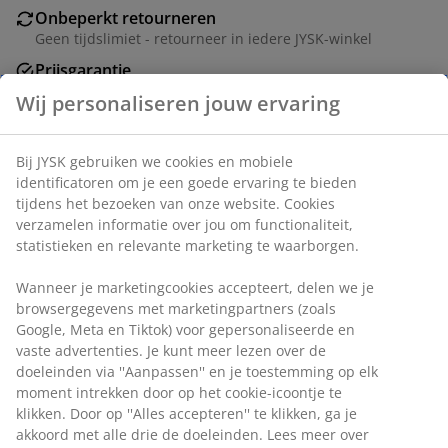
Onbeperkt retourneren
Geen tijdslimiet - retourneer in iedere JYSK-winkel
Prijsgarantie
30 dagen prijsgarantie op alle artikelen
Wij personaliseren jouw ervaring
Flexibele bezorgopties
Snelle en gemakkelijke bezorgopties naar keuze
Bij JYSK gebruiken we cookies en mobiele
identificatoren om je een goede ervaring te bieden
Artikelnummer: 3610212
tijdens het bezoeken van onze website. Cookies
verzamelen informatie over jou om functionaliteit,
Montage-instructies
statistieken en relevante marketing te waarborgen.
Wanneer je marketingcookies accepteert, delen we je
browsergegevens met marketingpartners (zoals Google,
Specificaties
Meta en Tiktok) voor gepersonaliseerde en vaste
advertenties. Je kunt meer lezen over de doeleinden via
''Aanpassen'' en je toestemming op elk moment
intrekken door op het cookie-icoontje te klikken. Door op
Beoordelingen
''Alles accepteren'' te klikken, ga je akkoord met alle drie