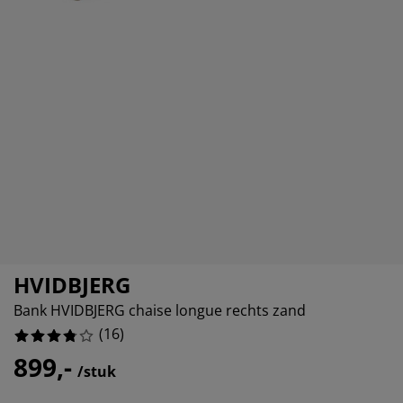
eubelonderhoud en accessoires
itenverlichting
orgordijnen
oeslakens
edframes
rlichting
aamfolie
amperen
ledingkasten
edbodems
uishoud
ccessoires
laapkamermeubels
attenbodems
inderkamer
indermatrassen
assen en strijken
inderbedden
HVIDBJERG
Bank HVIDBJERG chaise longue rechts zand
(
16
)
899,-
/stuk