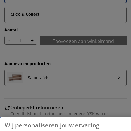
Click & Collect
Aantal
-
+
Toevoegen aan winkelmand
Aanbevolen producten
Salontafels
Wij personaliseren jouw ervaring
Onbeperkt retourneren
Geen tijdslimiet - retourneer in iedere JYSK-winkel
Bij JYSK gebruiken we cookies en mobiele
Prijsgarantie
identificatoren om je een goede ervaring te bieden
tijdens het bezoeken van onze website. Cookies
30 dagen prijsgarantie op alle artikelen