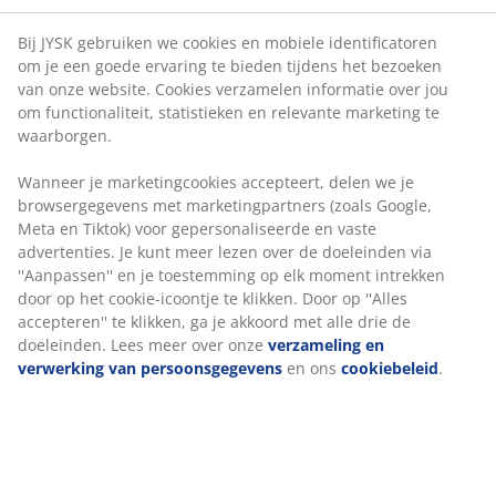
verzamelen informatie over jou om functionaliteit,
Flexibele bezorgopties
statistieken en relevante marketing te waarborgen.
Snelle en gemakkelijke bezorgopties naar keuze
Wanneer je marketingcookies accepteert, delen we je
browsergegevens met marketingpartners (zoals
Google, Meta en Tiktok) voor gepersonaliseerde en
3-zitsbank van stof. Zit- en rugkussens van schuim.
vaste advertenties. Je kunt meer lezen over de
Poten van massief eiken. B219 x H82 x D90 cm
doeleinden via ''Aanpassen'' en je toestemming op elk
moment intrekken door op het cookie-icoontje te
klikken. Door op ''Alles accepteren'' te klikken, ga je
Artikelnummer: 3690474
akkoord met alle drie de doeleinden. Lees meer over
Montage-instructies
onze
verzameling en verwerking van
persoonsgegevens
en ons
cookiebeleid
.
Specificaties
Beoordelingen
(
2
)