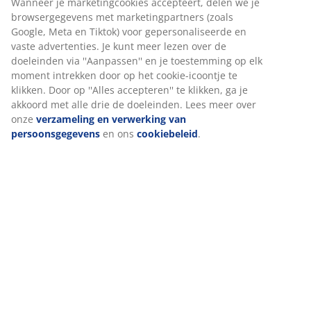
van onze website. Cookies verzamelen informatie over jou
om functionaliteit, statistieken en relevante marketing te
waarborgen.
Specificaties
Wanneer je marketingcookies accepteert, delen we je
browsergegevens met marketingpartners (zoals Google,
Meta en Tiktok) voor gepersonaliseerde en vaste
advertenties. Je kunt meer lezen over de doeleinden via
Beoordelingen
''Aanpassen'' en je toestemming op elk moment intrekken
door op het cookie-icoontje te klikken. Door op ''Alles
(
360
)
accepteren'' te klikken, ga je akkoord met alle drie de
doeleinden. Lees meer over onze
verzameling en
verwerking van persoonsgegevens
en ons
cookiebeleid
.
Levering