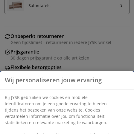
Salontafels
Onbeperkt retourneren
Geen tijdslimiet - retourneer in iedere JYSK-winkel
Prijsgarantie
30 dagen prijsgarantie op alle artikelen
Flexibele bezorgopties
Snelle en gemakkelijke bezorgopties naar keuze
3-zitsbank van stof. Zitkussen met pocketveren en
schuimvulling. Rugkussen van schuim. Poten van
Wij personaliseren jouw ervaring
massief hout. B210 x H85 x D84 cm
Bij JYSK gebruiken we cookies en mobiele identificatoren
Artikelnummer: 3600407
om je een goede ervaring te bieden tijdens het bezoeken
Montage-instructies