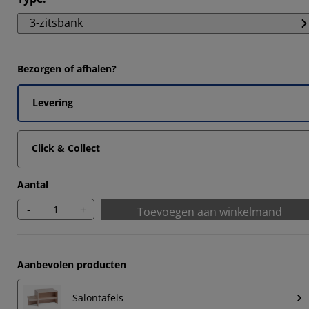
6897%
3-zitsbank
6897%
9653%
Bezorgen of afhalen?
Levering
Click & Collect
Aantal
-
+
Toevoegen aan winkelmand
Aanbevolen producten
Salontafels