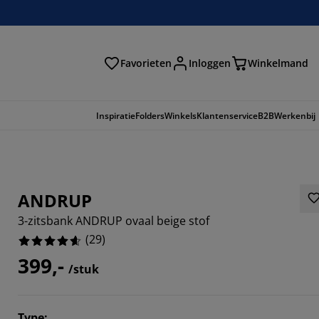
Favorieten
Inloggen
Winkelmand
n
Inspiratie
Folders
Winkels
Klantenservice
B2B
Werkenbij
ANDRUP
3-zitsbank ANDRUP ovaal beige stof
(
29
)
399,-
/stuk
1724%
Type
: