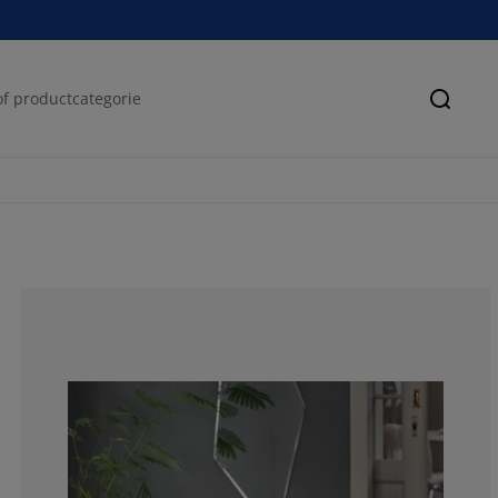
Zoeke
75.8620689655