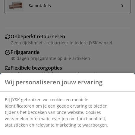
Salontafels
Onbeperkt retourneren
Geen tijdslimiet - retourneer in iedere JYSK-winkel
Prijsgarantie
30 dagen prijsgarantie op alle artikelen
Flexibele bezorgopties
Snelle en gemakkelijke bezorgopties naar keuze
2-zitsbank van stof. Zitkussen met pocketveren en
schuimvulling. Rugkussen in schuim. Poten in massief
hout. B162 x H86 x D84 cm
Artikelnummer: 3670559