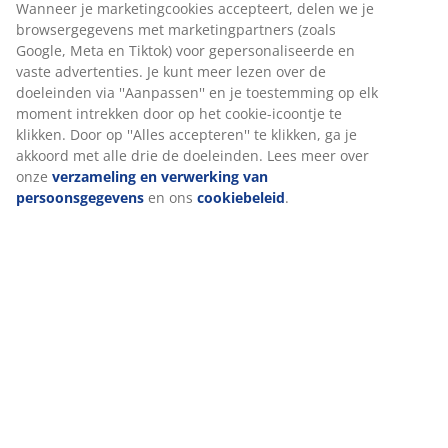
Montage-instructies
Specificaties
Wij personaliseren jouw ervaring
Bij JYSK gebruiken we cookies en mobiele identificatoren om je 
Beoordelingen
goede ervaring te bieden tijdens het bezoeken van onze website
Cookies verzamelen informatie over jou om functionaliteit,
(
8
)
statistieken en relevante marketing te waarborgen.
Wanneer je marketingcookies accepteert, delen we je
Levering
browsergegevens met marketingpartners (zoals Google, Meta e
Tiktok) voor gepersonaliseerde en vaste advertenties. Je kunt m
lezen over de doeleinden via ''Aanpassen'' en je toestemming o
elk moment intrekken door op het cookie-icoontje te klikken. Do
op ''Alles accepteren'' te klikken, ga je akkoord met alle drie de
doeleinden. Lees meer over onze
verzameling en verwerking v
persoonsgegevens
en ons
cookiebeleid
.