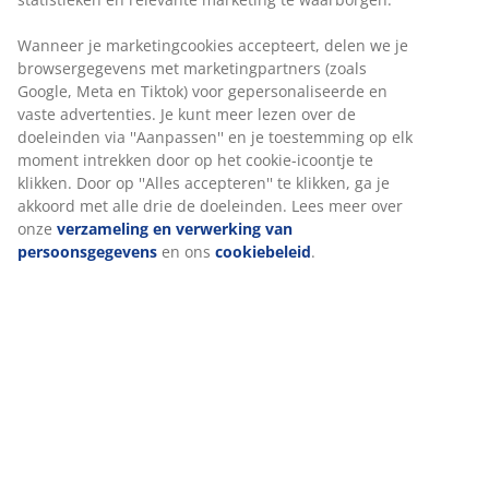
2-zitsbank in stof. Zit- en rugkussens in schuim. Poten
in massief hout. B142 x H80 x D80 cm
Artikelnummer: 3650060
Montage-instructies
Specificaties
Beoordelingen
(
29
)
Wij personaliseren jouw ervaring
Levering
Bij JYSK gebruiken we cookies en mobiele identificatoren om je