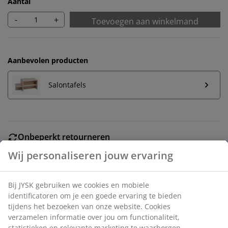
Aantal
-
+
Toevoegen aan winkelmand
Aanbevolen producten
Salontafels
Onbeperkt retourneren
Geen tijdslimiet - retourneer in iedere JYSK-winkel
Prijsgarantie
30 dagen prijsgarantie op alle artikelen
Flexibele bezorgopties
Snelle en gemakkelijke bezorgopties naar keuze