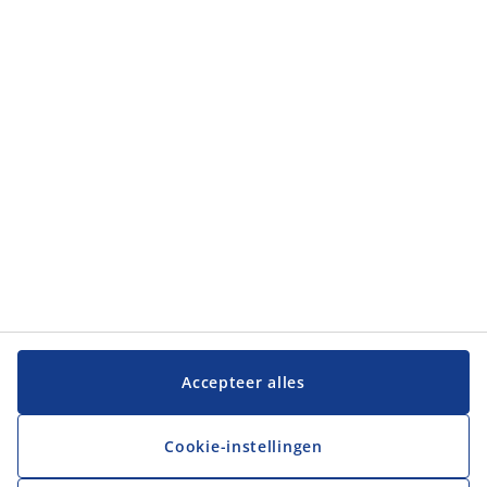
Categorieën
Categorieën
Klantenservice
Klantenservice
JYSK
JYSK
Hoofdkantoor
Volg JYSK
Accepteer alles
Cookie-instellingen