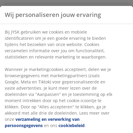
Wij personaliseren jouw ervaring
Artikelnummer: 6892144
Bij JYSK gebruiken we cookies en mobiele
identificatoren om je een goede ervaring te bieden
Specificaties
tijdens het bezoeken van onze website. Cookies
verzamelen informatie over jou om functionaliteit,
statistieken en relevante marketing te waarborgen.
Beoordelingen
Wanneer je marketingcookies accepteert, delen we je
browsergegevens met marketingpartners (zoals
(
6
)
Google, Meta en Tiktok) voor gepersonaliseerde en
vaste advertenties. Je kunt meer lezen over de
doeleinden via ''Aanpassen'' en je toestemming op elk
Levering
moment intrekken door op het cookie-icoontje te
klikken. Door op ''Alles accepteren'' te klikken, ga je
akkoord met alle drie de doeleinden. Lees meer over
onze
verzameling en verwerking van
persoonsgegevens
en ons
cookiebeleid
.