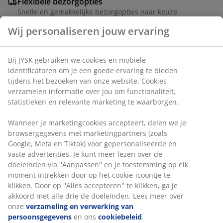
Flexibele bezorgopties
Snelle en gemakkelijke bezorgopties naar keuze
Artikelnummer: 6851744
Wij personaliseren jouw ervaring
Bij JYSK gebruiken we cookies en mobiele identificatoren
Specificaties
om je een goede ervaring te bieden tijdens het bezoeken
van onze website. Cookies verzamelen informatie over
jou om functionaliteit, statistieken en relevante
marketing te waarborgen.
Beoordelingen
Wanneer je marketingcookies accepteert, delen we je
(
26
)
browsergegevens met marketingpartners (zoals Google,
Meta en Tiktok) voor gepersonaliseerde en vaste
advertenties. Je kunt meer lezen over de doeleinden via
''Aanpassen'' en je toestemming op elk moment intrekken
Levering
door op het cookie-icoontje te klikken. Door op ''Alles
accepteren'' te klikken, ga je akkoord met alle drie de
doeleinden. Lees meer over onze
verzameling en