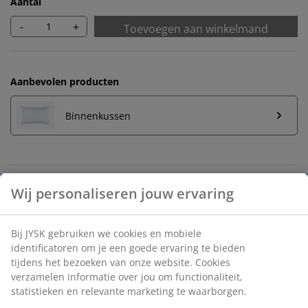
Aantal
-
+
Toevoegen aan winkelmand
Aanbevolen producten
Binnenkussen
Onbeperkt retourneren
Geen tijdslimiet - retourneer in iedere JYSK-winkel
Prijsgarantie
30 dagen prijsgarantie op alle artikelen
Flexibele bezorgopties
Snelle en gemakkelijke bezorgopties naar keuze