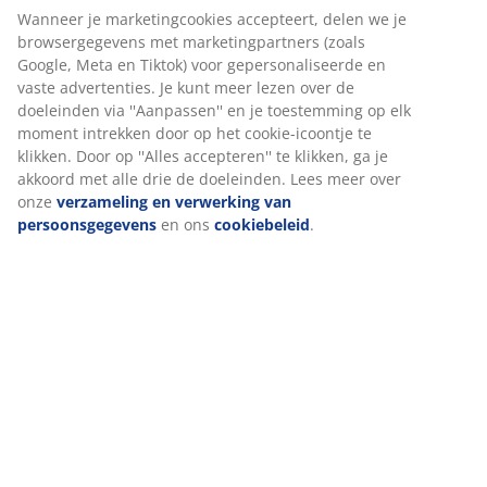
Artikelnummer: 6896512
Specificaties
Wij personaliseren jouw ervaring
Beoordelingen
Bij JYSK gebruiken we cookies en mobiele identificatoren om je 
(
0
)
goede ervaring te bieden tijdens het bezoeken van onze website
Cookies verzamelen informatie over jou om functionaliteit,
statistieken en relevante marketing te waarborgen.
Levering
Wanneer je marketingcookies accepteert, delen we je
browsergegevens met marketingpartners (zoals Google, Meta e
Tiktok) voor gepersonaliseerde en vaste advertenties. Je kunt m
lezen over de doeleinden via ''Aanpassen'' en je toestemming op
moment intrekken door op het cookie-icoontje te klikken. Door o
''Alles accepteren'' te klikken, ga je akkoord met alle drie de
doeleinden. Lees meer over onze
verzameling en verwerking v