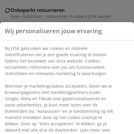
Onbeperkt retourneren
Geen tijdslimiet - retourneer in iedere JYSK-winkel
Prijsgarantie
30 dagen prijsgarantie op alle artikelen
Wij personaliseren jouw ervaring
Flexibele bezorgopties
Snelle en gemakkelijke bezorgopties naar keuze
Bij JYSK gebruiken we cookies en mobiele
identificatoren om je een goede ervaring te bieden
tijdens het bezoeken van onze website. Cookies
Artikelnummer: 6896712
verzamelen informatie over jou om functionaliteit,
statistieken en relevante marketing te waarborgen.
Wanneer je marketingcookies accepteert, delen we je
Specificaties
browsergegevens met marketingpartners (zoals Google,
Meta en Tiktok) voor gepersonaliseerde en vaste
advertenties. Je kunt meer lezen over de doeleinden via
''Aanpassen'' en je toestemming op elk moment
Beoordelingen
intrekken door op het cookie-icoontje te klikken. Door op
''Alles accepteren'' te klikken, ga je akkoord met alle drie
(
1
)