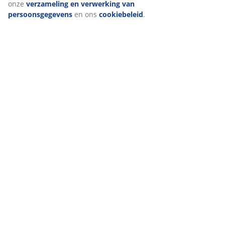
de doeleinden. Lees meer over onze
verzameling en
verwerking van persoonsgegevens
en ons
cookiebeleid
.
Levering