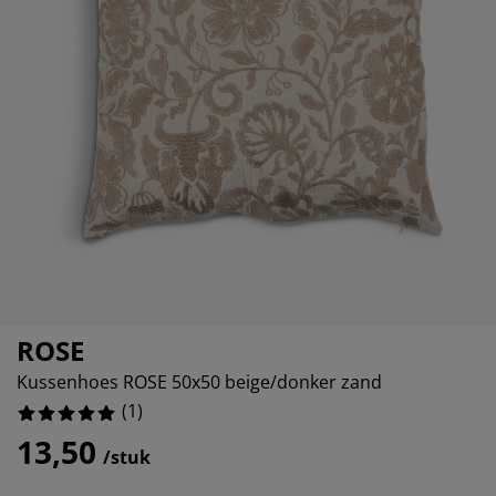
eubelonderhoud en accessoires
itenverlichting
orgordijnen
oeslakens
edframes
rlichting
aamfolie
amperen
ledingkasten
edbodems
uishoud
ccessoires
laapkamermeubels
attenbodems
inderkamer
indermatrassen
assen en strijken
inderbedden
ROSE
Kussenhoes ROSE 50x50 beige/donker zand
(
1
)
13,50
/stuk