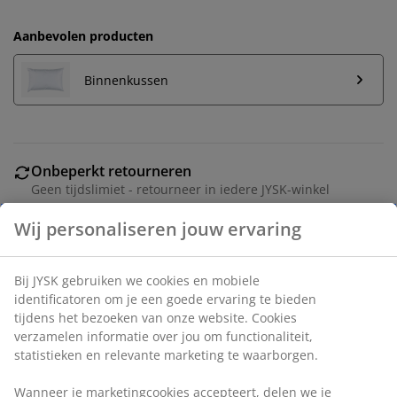
Aanbevolen producten
Binnenkussen
Onbeperkt retourneren
Geen tijdslimiet - retourneer in iedere JYSK-winkel
Prijsgarantie
30 dagen prijsgarantie op alle artikelen
Flexibele bezorgopties
Snelle en gemakkelijke bezorgopties naar keuze
Artikelnummer: 6896326