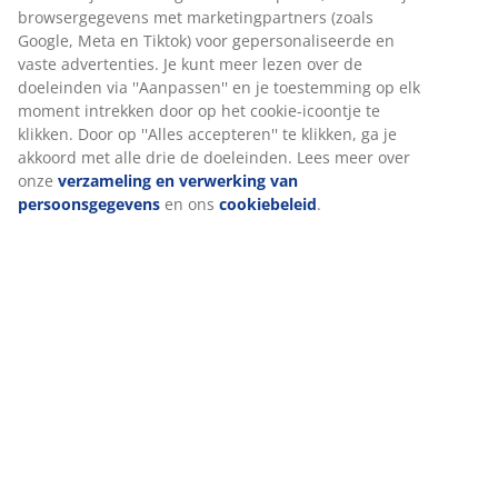
Specificaties
Beoordelingen
(
0
)
Wij personaliseren jouw ervaring
Levering
Bij JYSK gebruiken we cookies en mobiele identificatoren om je 
goede ervaring te bieden tijdens het bezoeken van onze website
Cookies verzamelen informatie over jou om functionaliteit, stati
en relevante marketing te waarborgen.
Wanneer je marketingcookies accepteert, delen we je browserg
met marketingpartners (zoals Google, Meta en Tiktok) voor
gepersonaliseerde en vaste advertenties. Je kunt meer lezen ov
doeleinden via ''Aanpassen'' en je toestemming op elk moment 