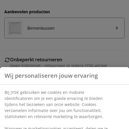
Aanbevolen producten
Binnenkussen
Onbeperkt retourneren
Geen tijdslimiet - retourneer in iedere JYSK-winkel
Prijsgarantie
30 dagen prijsgarantie op alle artikelen
Flexibele bezorgopties
Snelle en gemakkelijke bezorgopties naar keuze
Artikelnummer: 6899342