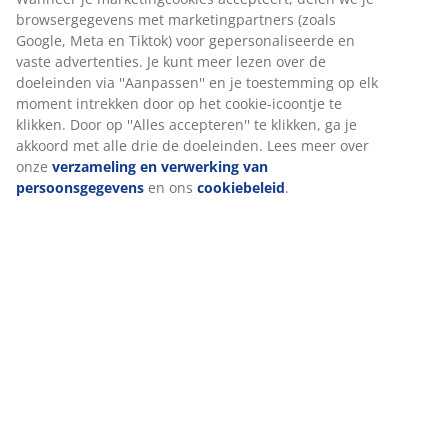
Specificaties
Beoordelingen
(
0
)
Levering