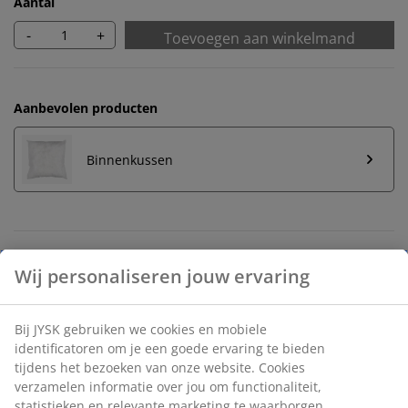
Aantal
-
+
Toevoegen aan winkelmand
Aanbevolen producten
Binnenkussen
Onbeperkt retourneren
Geen tijdslimiet - retourneer in iedere JYSK-winkel
Prijsgarantie
30 dagen prijsgarantie op alle artikelen
Flexibele bezorgopties
Snelle en gemakkelijke bezorgopties naar keuze