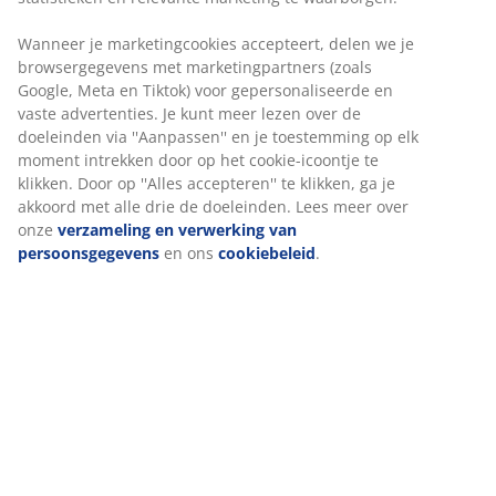
Polyester/polyamide/elastaan. Corduroy. 50x50 cm
Artikelnummer: 6890705
Specificaties
Beoordelingen
(
22
)
Levering